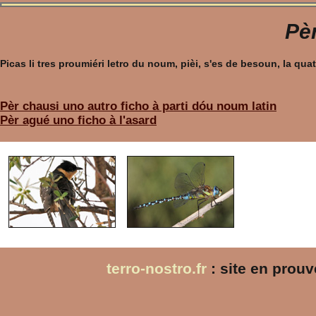
Pèr
Picas li tres proumiéri letro du noum, pièi, s'es de besoun, la q
Pèr chausi uno autro ficho à parti dóu noum latin
Pèr agué uno ficho à l'asard
terro-nostro.fr
: site en prou