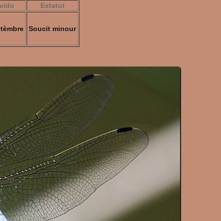
vido
Estatut
etèmbre
Soucit minour