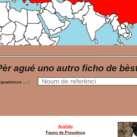
Pèr agué uno autro ficho de bèst
 la quatrenco ... :
Aculido
Fauno de Prouvènço