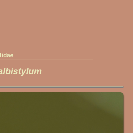
lidae
albistylum