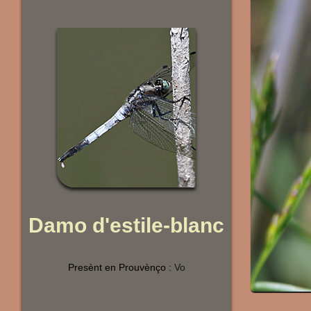
Damo d'estile-blanc
Presènt en Prouvènço :
Vo