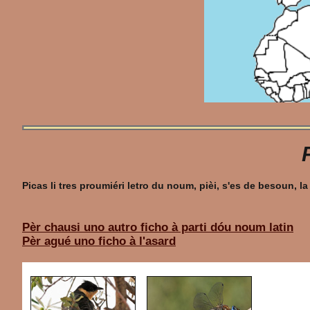
Picas li tres proumiéri letro du noum, pièi, s'es de besoun,
Pèr chausi uno autro ficho à parti dóu noum latin
Pèr agué uno ficho à l'asard