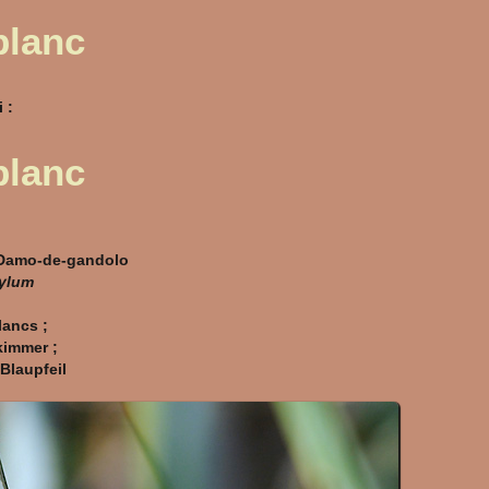
blanc
 :
blanc
 Damo-de-gandolo
tylum
lancs ;
kimmer ;
 Blaupfeil