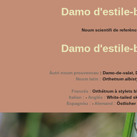
Damo d'estile-
Noum scientifi de referènci
Damo d'estile-
Àutri noum prouvencau
:
Damo-de-valat,
Noum latin :
Orthetrum albis
Francés :
Orthétrum à stylets b
Italian :
-
Anglés :
White-tailed s
Espagnòu :
-
Alemand :
Östlicher