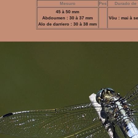
Mesuro
Pes
Durado de 
45 à 50 mm
Abdoumen : 30 à 37 mm
Vòu : mai à s
Alo de darriero : 30 à 38 mm