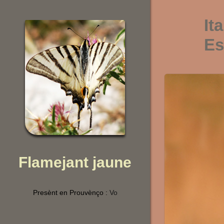
It
Es
Flamejant jaune
Presènt en Prouvènço :
Vo