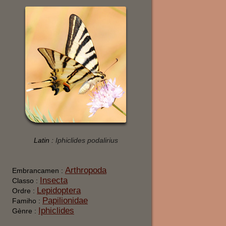
Latin :
Iphiclides podalirius
Arthropoda
Embrancamen :
Insecta
Classo :
Lepidoptera
Ordre :
Papilionidae
Famiho :
Iphiclides
Gènre :