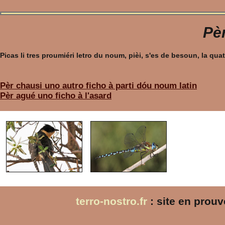
Pèr
Picas li tres proumiéri letro du noum, pièi, s'es de besoun, la q
Pèr chausi uno autro ficho à parti dóu noum latin
Pèr agué uno ficho à l'asard
terro-nostro.fr
: site en prou