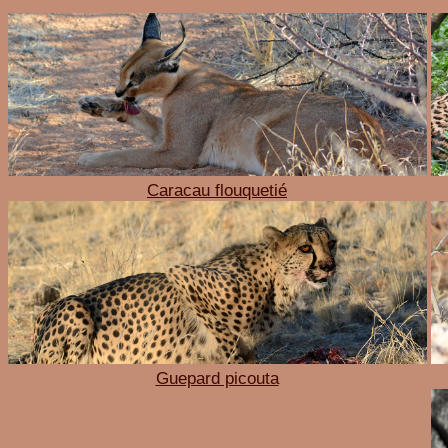
Caracau flouquetié
Guepard picouta