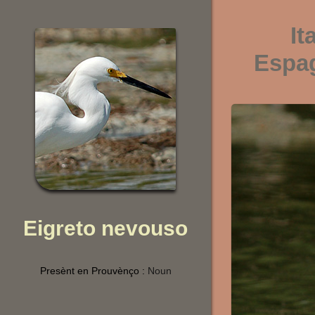
It
Espa
Eigreto nevouso
Presènt en Prouvènço :
Noun