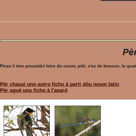
Pèr
Picas li tres proumiéri letro du noum, pièi, s'es de besoun, la q
Pèr chausi uno autro ficho à parti dóu noum latin
Pèr agué uno ficho à l'asard