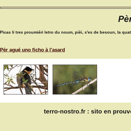
Pèr
Picas li tres proumiéri letro du noum, pièi, s'es de besoun, la q
Pèr agué uno ficho à l'asard
terro-nostro.fr
: sito en prou