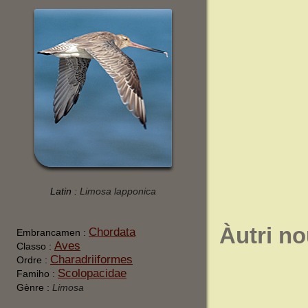
Latin :
Limosa lapponica
Àutri n
Chordata
Embrancamen :
Aves
Classo :
Charadriiformes
Ordre :
Scolopacidae
Famiho :
Gènre :
Limosa