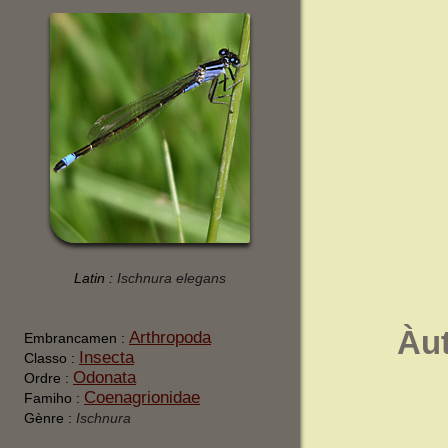
Latin :
Ischnura elegans
Àu
Arthropoda
Embrancamen :
Insecta
Classo :
Odonata
Ordre :
Coenagrionidae
Famiho :
Gènre :
Ischnura