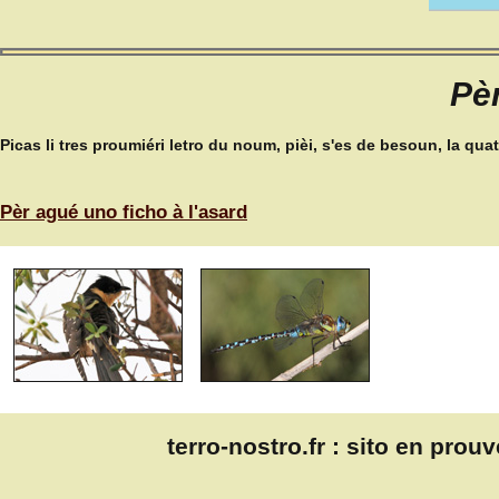
Pèr
Picas li tres proumiéri letro du noum, pièi, s'es de besoun, la q
Pèr agué uno ficho à l'asard
terro-nostro.fr
: sito en prou