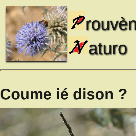
rouvè
aturo
Coume ié dison ?