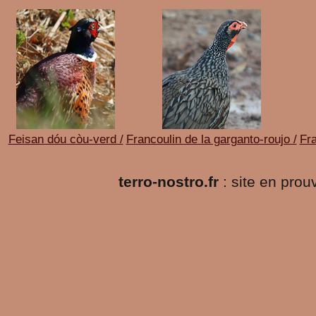
Feisan dóu còu-verd /
Francoulin de la garganto-roujo /
Fra
terro-nostro.fr
: site en pro