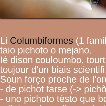
Li
Columbiformes
(1 fami
taio pichoto o mejano.
Ié dison couloumbo, tourt
toujour d'un biais scientifi
Soun forço proche de l'or
- de pichot tarse (-> pichò
- uno pichoto tèsto que 