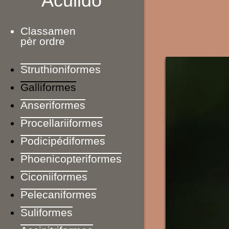
Aculido
Classamen
pèr ordre
Struthioniformes
Galliformes
Anseriformes
Procellariiformes
Podicipédiformes
Phoenicopteriformes
Ciconiiformes
Pelecaniformes
Suliformes