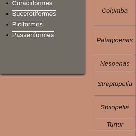
Coraciiformes
Columba
Bucerotiformes
Piciformes
Passeriformes
Patagioenas
Nesoenas
Streptopelia
Spilopelia
Turtur