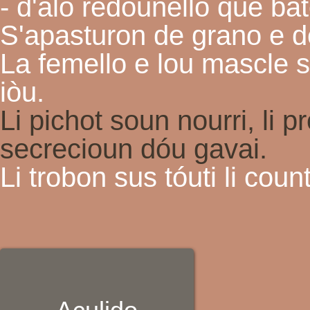
- d'alo redounello que ba
S'apasturon de grano e de
La femello e lou mascle s
iòu.
Li pichot soun nourri, li 
secrecioun dóu gavai.
Li trobon sus tóuti li count