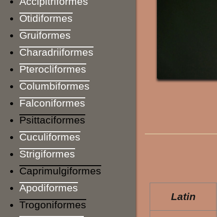
Accipitriformes
Otidiformes
Gruiformes
Charadriiformes
Pterocliformes
Columbiformes
Falconiformes
Psittaciformes
Cuculiformes
Strigiformes
Caprimulgiformes
Apodiformes
Latin
Trogoniformes