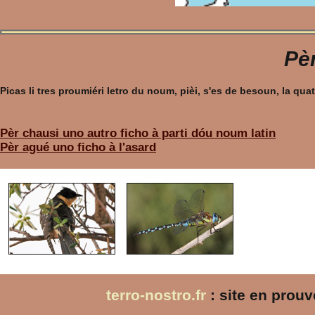
Pèr
Picas li tres proumiéri letro du noum, pièi, s'es de besoun, la q
Pèr chausi uno autro ficho à parti dóu noum latin
Pèr agué uno ficho à l'asard
terro-nostro.fr
: site en prou