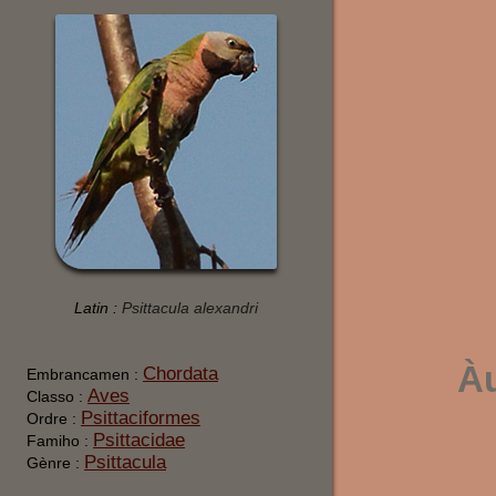
Latin :
Psittacula alexandri
Àu
Chordata
Embrancamen :
Aves
Classo :
Psittaciformes
Ordre :
Psittacidae
Famiho :
Psittacula
Gènre :