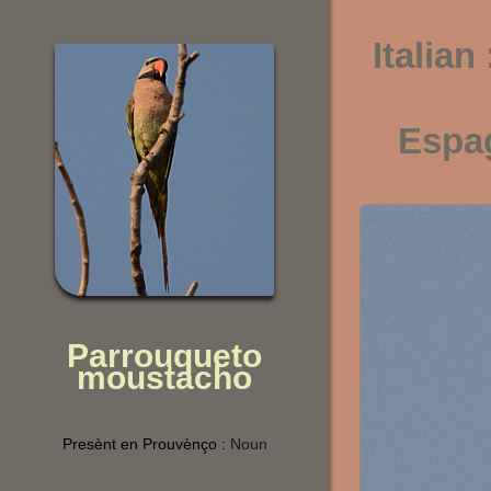
Italian
Espa
Parrouqueto
moustacho
Presènt en Prouvènço :
Noun